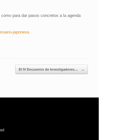
í como para dar pasos concretos a la agenda
peruano-japonesa
El IV Encuentro de Investigadores…
→
dad