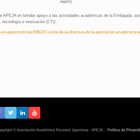
Japón)
 de APEJA en brindar apoyo a las actividades académicas de la Embajada, as
, tecnología e innovación (CTI).
u-en-japon/noticias/596247-visita-de-la-directiva-de-la-asociacion-academica-
pyright © Asociación Académica Peruano Japonesa - APEJA
Politica de Privaci