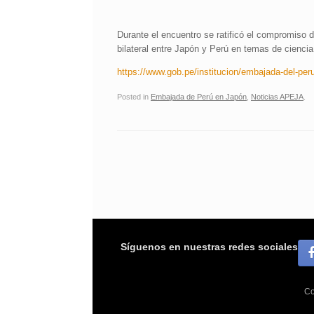
Durante el encuentro se ratificó el compromiso
bilateral entre Japón y Perú en temas de ciencia
https://www.gob.pe/institucion/embajada-del-per
Posted in
Embajada de Perú en Japón
,
Noticias APEJA
.
Post navigation
Síguenos en nuestras redes sociales
Co